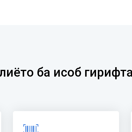
иётҳо ба ҳисоб гириф