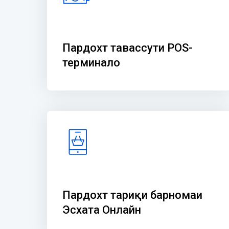
Пардохт тавассути POS-
терминалҳо
Пардохт тариқи барномаи
Эсхата Онлайн