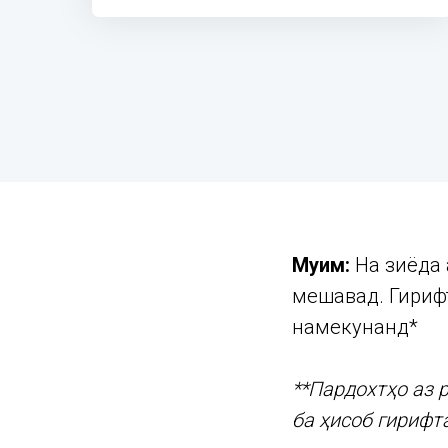
Муҳим:
На зиёда 
мешавад. Гирифт
намекунанд*
**Пардохтҳо аз 
ба ҳисоб гирифт