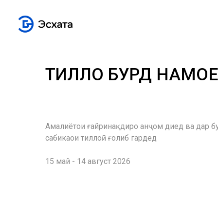
ТИЛЛО БУРД НАМО
Амалиётҳои ғайринақдиро анҷом диҳед ва дар бур
сабикаҳои тиллоӣ ғолиб гардед
15 май - 14 август 2026