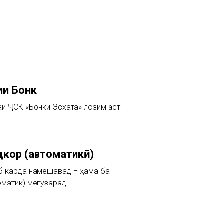
ии Бонк
и ҶСК «Бонки Эсхата» лозим аст
дкор (автоматикӣ)
аб карда намешавад – ҳама ба
оматикӣ) мегузарад