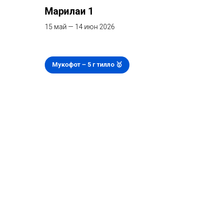
Марҳилаи 1
15 май — 14 июн 2026
Мукофот – 5 г тилло 🥇