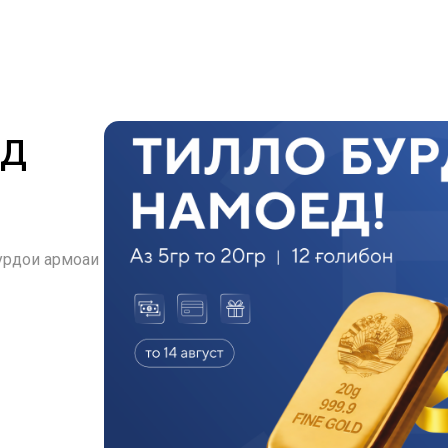
ЕД
дҳои ҳармоҳаи