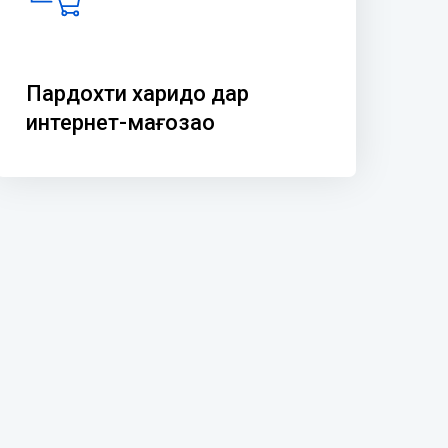
Пардохти харидҳо дар
интернет-мағозаҳо