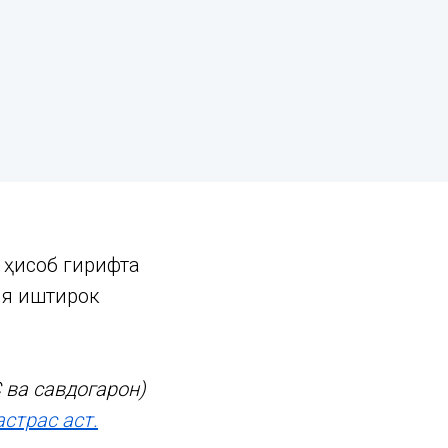
а ҳисоб гирифта
ия иштирок
 ва савдогарон)
астрас аст.