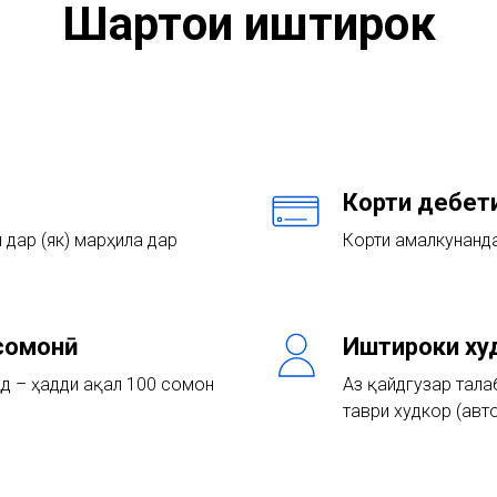
Шартҳои иштирок
Корти дебет
 дар (як) марҳила дар
Корти амалкунанда
 сомонӣ
Иштироки ху
дӣ – ҳадди ақал 100 сомонӣ
Аз қайдгузарӣ тал
таври худкор (авт