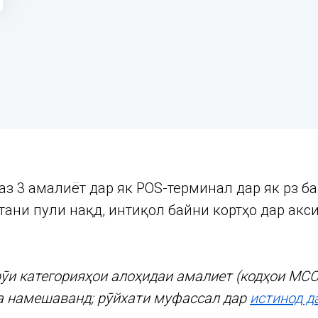
аз 3 амалиёт дар як POS-терминал дар як рӯз б
ани пули нақд, интиқол байни кортҳо дар акс
рӯи категорияҳои алоҳидаи амалиет (кодҳои MCC
а намешаванд; рӯйхати муфассал дар
истинод д