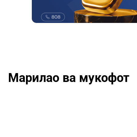
Марҳилаҳо ва мукофот