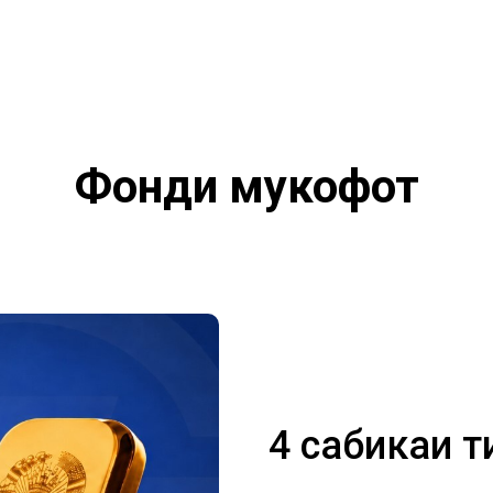
Фонди мукофот
4 сабикаи т