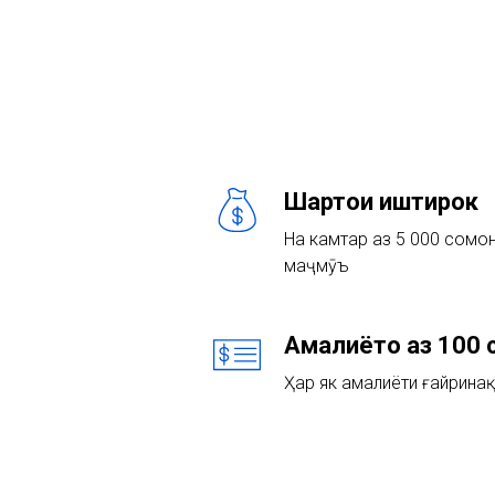
Шартҳои иштирок
На камтар аз 5 000 сомонӣ
маҷмӯъ
Амалиётҳо аз 100
Ҳар як амалиёти ғайринақ