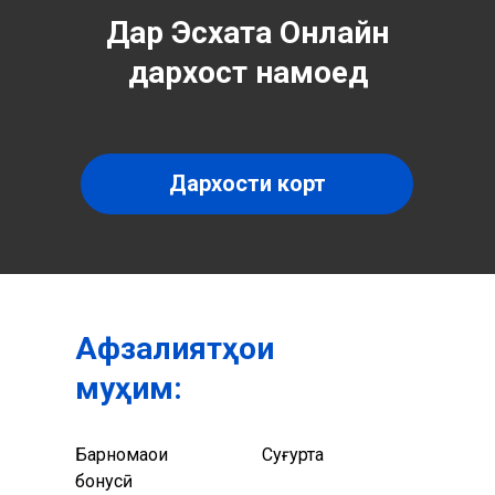
Дар Эсхата Онлайн
дархост намоед
Дархости корт
Афзалиятҳои
муҳим:
Барномаҳои
Суғурта
бонусӣ