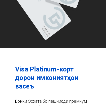
Visa Platinum-корт
дорои имкониятҳои
васеъ
Бонки Эсхата бо пешниҳоди премиум