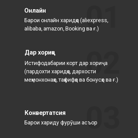
01
Онлайн
Барои онлайн харидҳо (aliexpress,
alibaba, amazon, Booking ва ғ.)
02
Дар хориҷа
Истифодабарии корт дар хориҷа
(пардохти харидҳо, дархости
меҳмонхонаҳо, таҳфифҳо ва бонусҳо ва ғ.)
03
Конвертатсия
Барои хариду фурӯши асъор