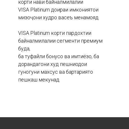
корти нави байналмилалии
VISA Platinum доираи имкониятҳои
мизоҷони худро васеъ менамояд.
VISA Platinum корти пардохтии
байналмилалии сегменти премиум
буда,
ба туфайли бонусҳо ва имтиёзҳо, ба
дорандагони худ пешниҳодҳои
гуногуни махсус ва бартариятҳо
пешкаш мекунад.