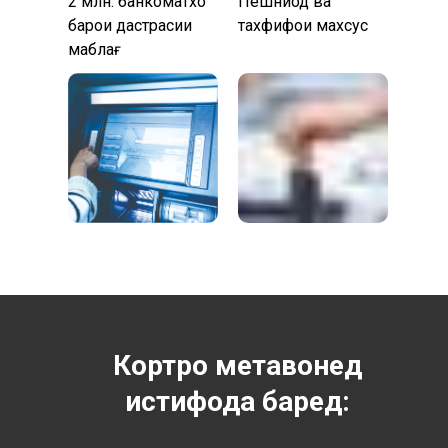
2 млн. банкоматхо
Пешниҳод ва
барои дастрасии
тахфифҳои махсус
маблағ
Кортро метавонед
истифода баред: