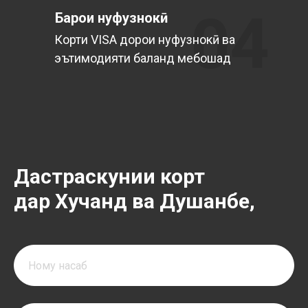
04
Барои нуфузнокӣ
Корти VISA дорои нуфузнокӣ ва
эътимодияти баланд мебошад
Чӣ тавр кортро
Дастраскунии корт
тавассути Эсхата
дар Хучанд ва Душанбе,
Онлайн бояд дархост
намуд?
Якум
Дар менюи асосӣ ба бахши «Карты и