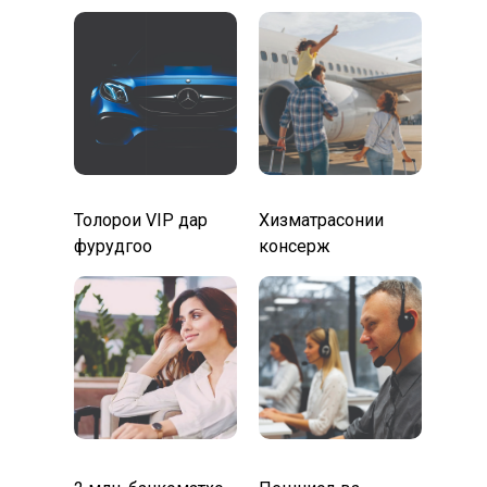
Толорҳои VIP дар
Хизматрасонии
фурудгоҳҳо
консерж