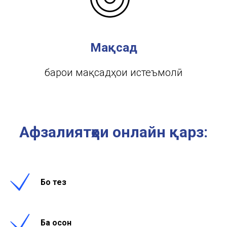
Мақсад
барои мақсадҳои истеъмолӣ
Афзалиятҳои онлайн қарз:
Бо тезӣ
Ба осонӣ