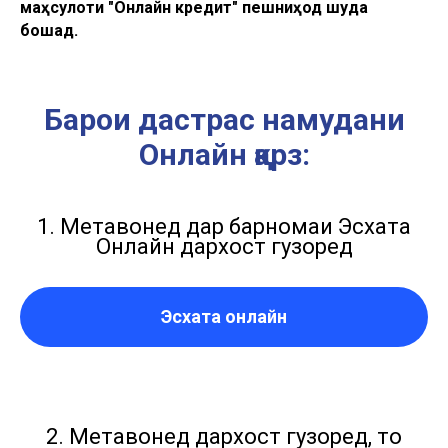
маҳсулоти "Онлайн кредит" пешниҳод шуда
бошад.
Барои дастрас намудани
Онлайн қарз:
1. Метавонед дар барномаи Эсхата
Онлайн дархост гузоред
Эсхата онлайн
2. Метавонед дархост гузоред, то