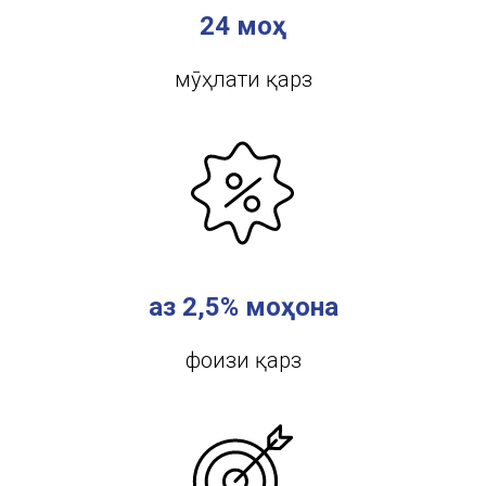
24 моҳ
мӯҳлати қарз
аз 2,5% моҳона
фоизи қарз