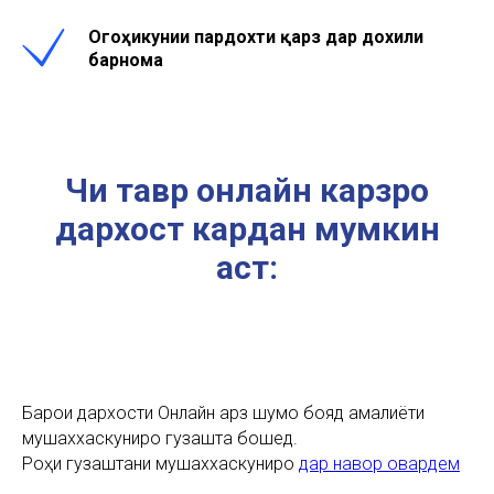
Огоҳикунии пардохти қарзӣ дар дохили
барнома
Чи тавр онлайн карзро
дархост кардан мумкин
аст:
Барои дархости Онлайн қарз шумо бояд амалиёти
мушаххаскуниро гузашта бошед.
Роҳи гузаштани мушаххаскуниро
дар навор овардем