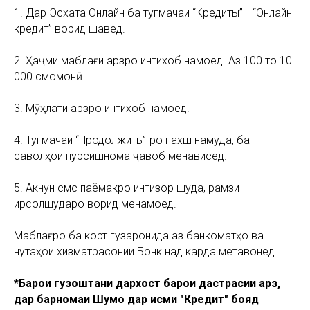
1. Дар Эсхата Онлайн ба тугмачаи “Кредиты” –“Онлайн
кредит” ворид шавед.
2. Ҳаҷми маблағи қарзро интихоб намоед. Аз 100 то 10
000 смомонӣ
3. Мӯҳлати қарзро интихоб намоед.
4. Тугмачаи “Продолжить”-ро пахш намуда, ба
саволҳои пурсишнома ҷавоб менависед.
5. Акнун смс паёмакро интизор шуда, рамзи
ирсолшударо ворид менамоед.
Маблағро ба корт гузаронида аз банкоматҳо ва
нуқтаҳои хизматрасонии Бонк нақд карда метавонед.
*Барои гузоштани дархост барои дастрасии қарз,
дар барномаи Шумо дар қисми "Кредит" бояд