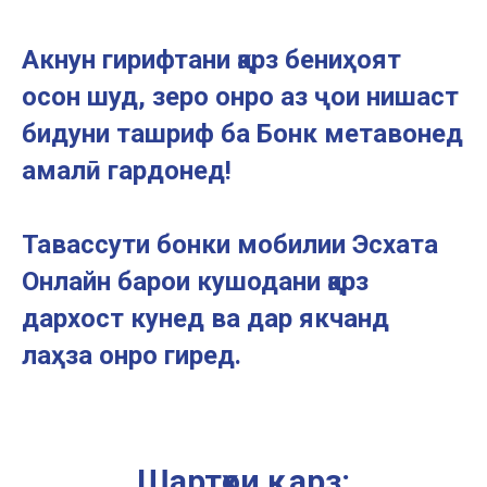
Акнун гирифтани қарз бениҳоят
осон шуд, зеро онро аз ҷои нишаст
бидуни ташриф ба Бонк метавонед
амалӣ гардонед!
Тавассути бонки мобилии Эсхата
Онлайн барои кушодани қарз
дархост кунед ва дар якчанд
лаҳза онро гиред.
Шартҳои қарз: