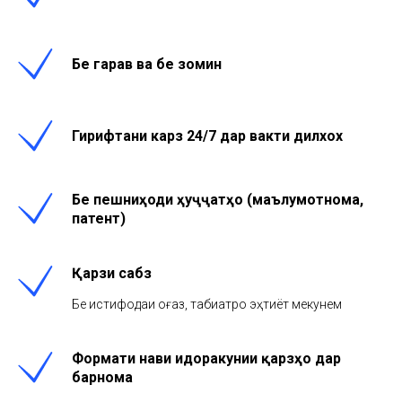
Бе гарав ва бе зомин
Гирифтани карз 24/7 дар вакти дилхох
Бе пешниҳоди ҳуҷҷатҳо (маълумотнома,
патент)
Қарзи сабз
Бе истифодаи қоғаз, табиатро эҳтиёт мекунем
Формати нави идоракунии қарзҳо дар
барнома