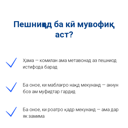
Пешниҳод ба кӣ мувофиқ
аст?
Ҳама — комилан ҳама метавонад аз пешниҳод
истифода барад
Ба онҳое, ки маблағро нақд мекунанд — акнун
боз ҳам муфидтар гардид
Ба онҳое, ки роҳатро қадр мекунанд — ҳама дар
як замима