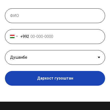
+992
Дархост гузоштан