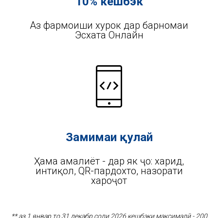
10% кешбэк
Аз фармоиши хурок дар барномаи
Эсхата Онлайн
Замимаи қулай
Ҳама амалиёт - дар як ҷо: харид,
интиқол, QR-пардохтҳо, назорати
хароҷот
** аз 1 январ то 31 декабр соли 2026 кешбэки максималӣ - 200