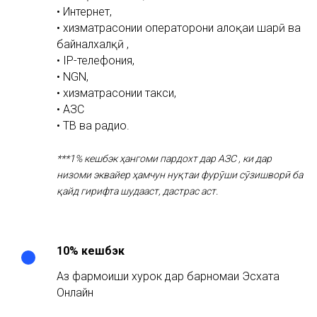
• Интернет,
• хизматрасонии операторони алоқаи шаҳрӣ ва
байналхалқӣ ,
• IP-телефония,
• NGN,
• хизматрасонии такси,
• АЗС
• ТВ ва радио.
***1% кешбэк ҳангоми пардохт дар АЗС , ки дар
низоми эквайер ҳамчун нуқтаи фурӯши сӯзишворӣ ба
қайд гирифта шудааст, дастрас аст.
10% кешбэк
Аз фармоиши хурок дар барномаи Эсхата
Онлайн