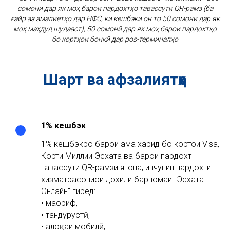
сомонӣ дар як моҳ барои пардохтҳо тавассути QR-рамз (ба
ғайр аз амалиётҳо дар НФС, ки кешбэки он то 50 сомонӣ дар як
моҳ маҳдуд шудааст), 50 сомонӣ дар як моҳ барои пардохтҳо
бо кортҳои бонкӣ дар pos-терминалҳо
Шарт ва афзалиятҳо
1% кешбэк
1% кешбэкро барои ҳама харид бо кортҳои Visa,
Корти Миллии Эсхата ва барои пардохт
тавассути QR-рамзи ягона, инчунин пардохти
хизматрасониҳои дохили барномаи "Эсхата
Онлайн" гиред:
• маориф,
• тандурустӣ,
• алоқаи мобилӣ,