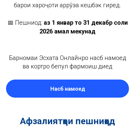
барои хароҷоти ҳаррӯза кешбэк гиред.
📅 Пешниҳод:
аз 1 январ то 31 декабр соли
2026 амал мекунад
Барномаи Эсхата Онлайнро насб намоед
ва кортро бепул фармоиш диҳед
Насб намоед
Афзалиятҳои пешниҳод