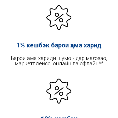
1% кешбэк барои ҳама харид
Барои ҳама хариди шумо - дар мағозаҳо,
маркетплейсҳо, онлайн ва офлайн**