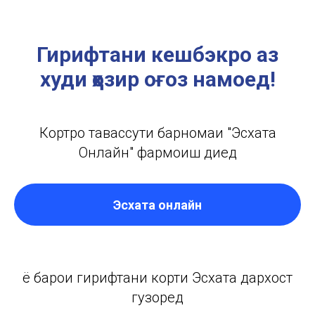
Гирифтани кешбэкро аз
худи ҳозир оғоз намоед!
Кортро тавассути барномаи "Эсхата
Онлайн" фармоиш диҳед
Эсхата онлайн
ё барои гирифтани корти Эсхата дархост
гузоред