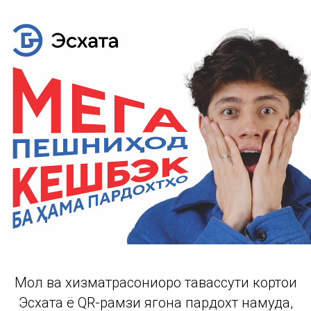
Мол ва хизматрасониҳоро тавассути кортҳои
Эсхата ё QR-рамзи ягона пардохт намуда,