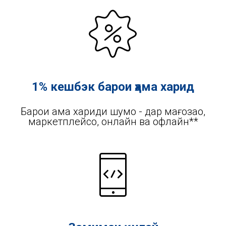
1% кешбэк барои ҳама харид
Барои ҳама хариди шумо - дар мағозаҳо,
маркетплейсҳо, онлайн ва офлайн**