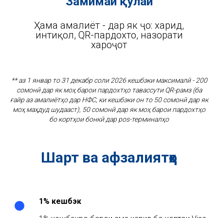
Замимаи қулай
Ҳама амалиёт - дар як ҷо: харид,
интиқол, QR-пардохтҳо, назорати
хароҷот
** аз 1 январ то 31 декабр соли 2026 кешбэки максималӣ - 200
сомонӣ дар як моҳ барои пардохтҳо тавассути QR-рамз (ба
ғайр аз амалиётҳо дар НФС, ки кешбэки он то 50 сомонӣ дар як
моҳ маҳдуд шудааст), 50 сомонӣ дар як моҳ барои пардохтҳо
бо кортҳои бонкӣ дар pos-терминалҳо
Шарт ва афзалиятҳо
1% кешбэк