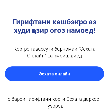
Гирифтани кешбэкро аз
худи ҳозир оғоз намоед!
Кортро тавассути барномаи "Эсхата
Онлайн" фармоиш диҳед
Эсхата онлайн
ё барои гирифтани корти Эсхата дархост
гузоред