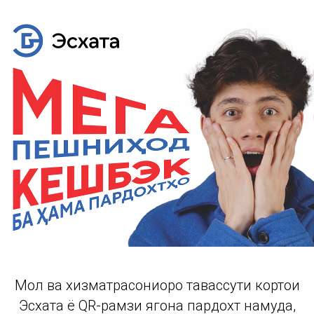
Мол ва хизматрасониҳоро тавассути кортҳои
Эсхата ё QR-рамзи ягона пардохт намуда,