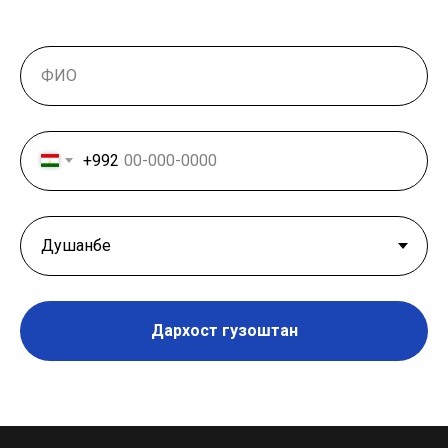
+992
Дархост гузоштан