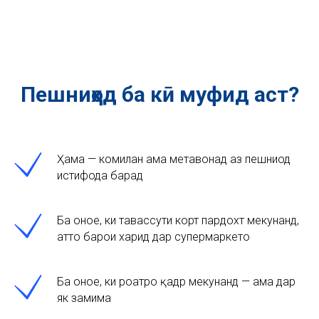
Пешниҳод ба кӣ муфид аст?
Ҳама — комилан ҳама метавонад аз пешниҳод
истифода барад
Ба онҳое, ки тавассути корт пардохт мекунанд,
ҳатто барои харид дар супермаркетҳо
Ба онҳое, ки роҳатро қадр мекунанд — ҳама дар
як замима