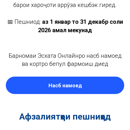
барои хароҷоти ҳаррӯза кешбэк гиред.
📅 Пешниҳод:
аз 1 январ то 31 декабр соли
2026 амал мекунад
Барномаи Эсхата Онлайнро насб намоед
ва кортро бепул фармоиш диҳед
Насб намоед
Афзалиятҳои пешниҳод