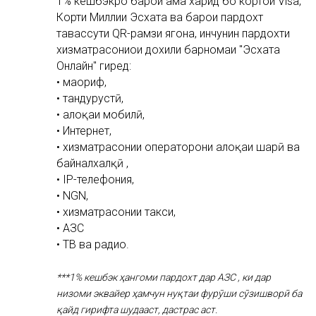
1% кешбэкро барои ҳама харид бо кортҳои Visa,
Корти Миллии Эсхата ва барои пардохт
тавассути QR-рамзи ягона, инчунин пардохти
хизматрасониҳои дохили барномаи "Эсхата
Онлайн" гиред:
• маориф,
• тандурустӣ,
• алоқаи мобилӣ,
• Интернет,
• хизматрасонии операторони алоқаи шаҳрӣ ва
байналхалқӣ ,
• IP-телефония,
• NGN,
• хизматрасонии такси,
• АЗС
• ТВ ва радио.
***1% кешбэк ҳангоми пардохт дар АЗС , ки дар
низоми эквайер ҳамчун нуқтаи фурӯши сӯзишворӣ ба
қайд гирифта шудааст, дастрас аст.