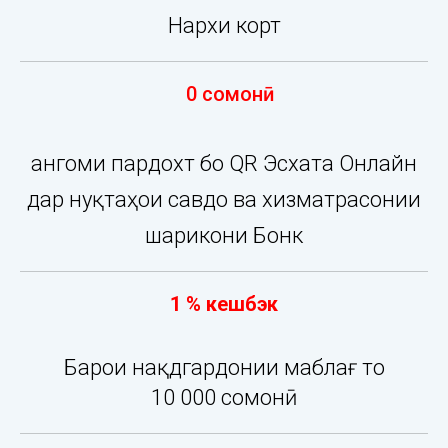
Нархи корт
0 сомонӣ
Ҳангоми пардохт бо QR Эсхата Онлайн
дар нуқтаҳои савдо ва хизматрасонии
шарикони Бонк
1 % кешбэк
Барои нақдгардонии маблағ то
10 000 сомонӣ