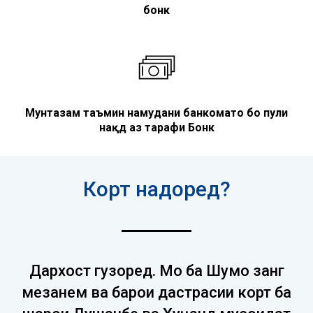
бонк
Мунтазам таъмин намудани банкоматҳо бо пули
нақд аз тарафи Бонк
Корт надоред?
Дархост гузоред. Мо ба Шумо занг
мезанем ва барои дастрасии корт ба