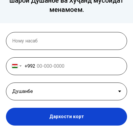
шаҳрҳои Душанбе ва Хуҷанд мусоидат
менамоем.
+992
Дархости корт