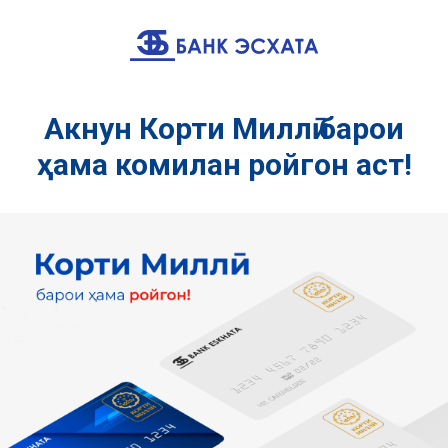
Акнун Корти Миллӣ барои
ҳама комилан ройгон аст!