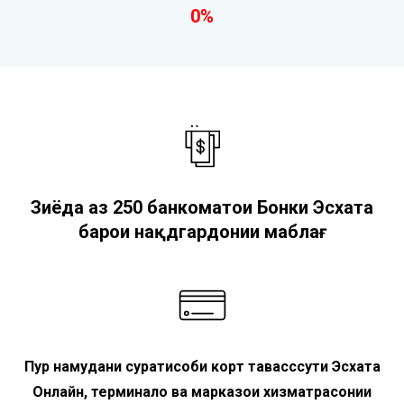
0%
Зиёда аз 250 банкоматҳои Бонки Эсхата
барои нақдгардонии маблағ
Пур намудани суратҳисоби корт тавасссути Эсхата
Онлайн, терминалҳо ва марказҳои хизматрасонии