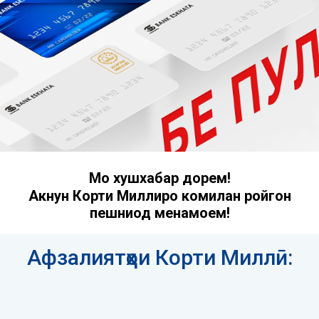
Мо хушхабар дорем!
Акнун Корти Миллиро комилан ройгон
пешниҳод менамоем!
Афзалиятҳои Корти Миллӣ: