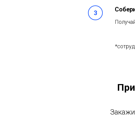
Собер
Получай
*сотруд
При
Закажи