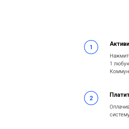
Активи
Нажмите
1 любую
Коммуна
Платит
Оплачив
систему 