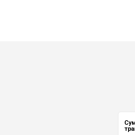
Су
тра