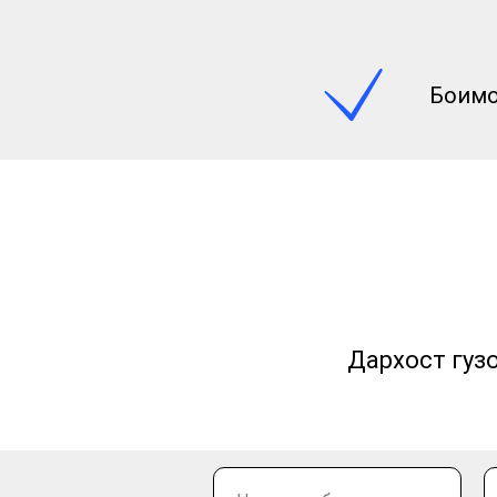
Боқимо
Дархост гузо