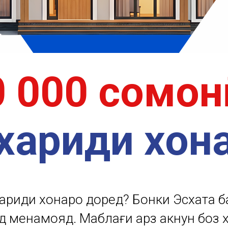
0 000 сомон
хариди хон
хариди хонаро доред? Бонки Эсхата б
 менамояд. Маблағи қарз акнун боз ҳ