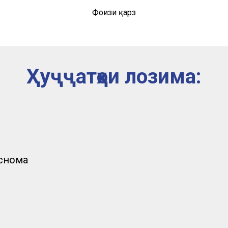
Фоизи қарз
Ҳуҷҷатҳои лозима:
снома