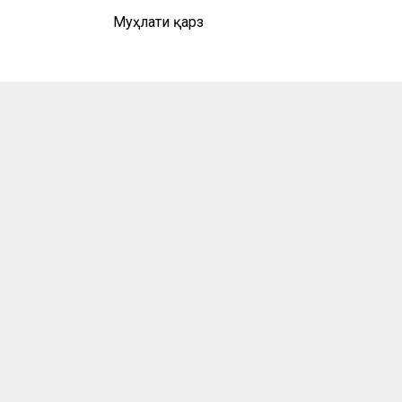
Муҳлати қарз