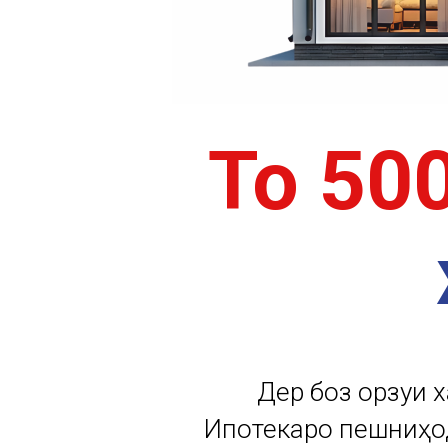
То 50
Дер боз орзуи 
Ипотекаро пешниҳод