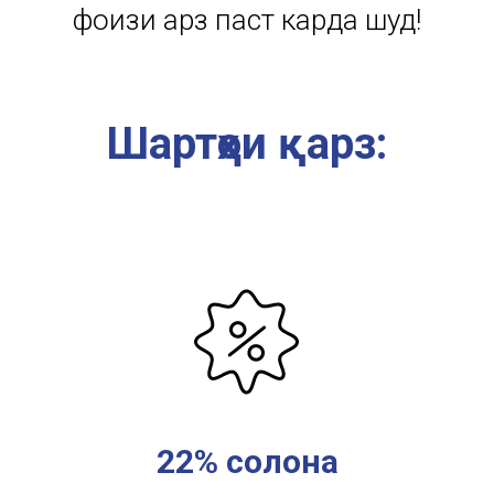
фоизи қарз паст карда шуд!
Шартҳои қарз:
22% солона