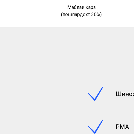
Маблағи қарз
(пешпардохт 30%)
Шино
РМА