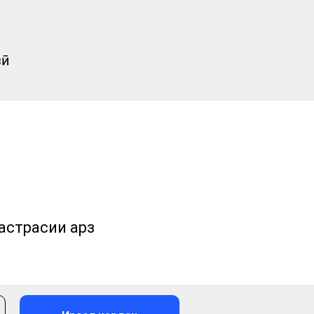
зӣ
астрасии қарз