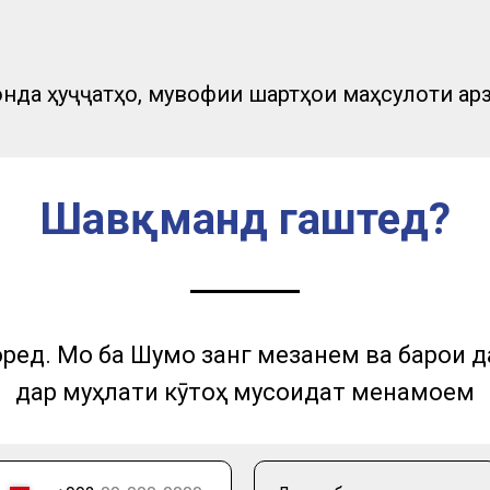
нда ҳуҷҷатҳо, мувофиқи шартҳои маҳсулоти қар
Шавқманд гаштед?
ред. Мо ба Шумо занг мезанем ва барои д
дар муҳлати кӯтоҳ мусоидат менамоем