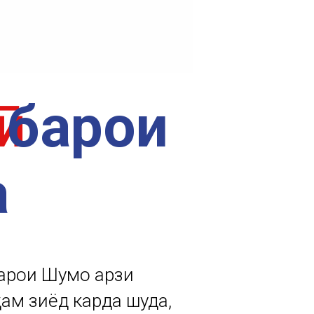
ӣ
барои
а
арои Шумо қарзи
ам зиёд карда шуда,