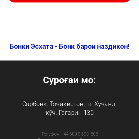
Бонки Эсхата - Бонк барои наздикон!
Суроғаи мо:
Сарбонк: Тоҷикистон, ш. Хуҷанд,
кӯч. Гагарин 135
Телефон: +44 600 0 600, 808