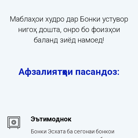
Маблағҳои худро дар Бонки устувор
нигоҳ дошта, онро бо фоизҳои
баланд зиёд намоед!
Афзалиятҳои пасандоз:
Эътимоднокӣ
Бонки Эсхата ба сегонаи бонкҳои