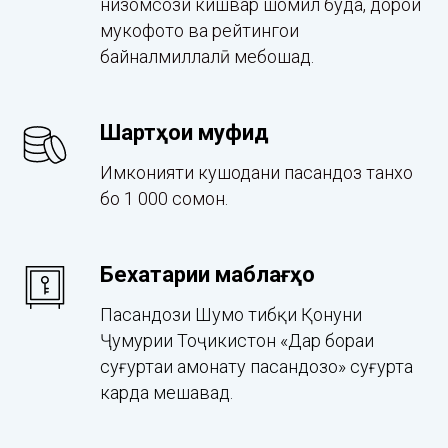
низомсози кишвар шомил буда, дорои
мукофотҳо ва рейтингҳои
байналмиллалӣ мебошад.
Шартҳои муфид
Имконияти кушодани пасандоз танхо
бо 1 000 сомонӣ.
Бехатарии маблағҳо
Пасандози Шумо тибқи Қонуни
Ҷумҳурии Тоҷикистон «Дар бораи
суғуртаи амонату пасандозҳо» суғурта
карда мешавад.