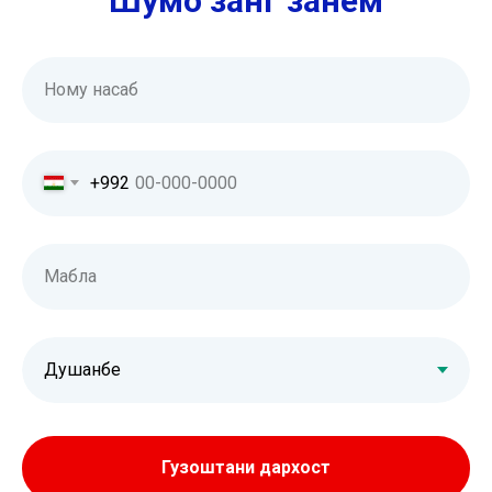
Шумо занг занем
Ному насаб
+992
Маблағ
Гузоштани дархост