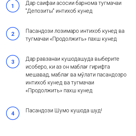
Дар саҳифаи асосии барнома тугмачаи
"Депозиты" интихоб кунед
Пасандози лозимаро интихоб кунед ва
тугмачаи «Продолжить» пахш кунед
Дар равзанаи кушодашуда выберите
ҳисоберо, ки аз он маблағ гирифта
мешавад, маблағ ва мӯҳлати пасандозро
интихоб кунед ва тугмачаи
«Продолжить» пахш кунед
Пасандози Шумо кушода шуд!