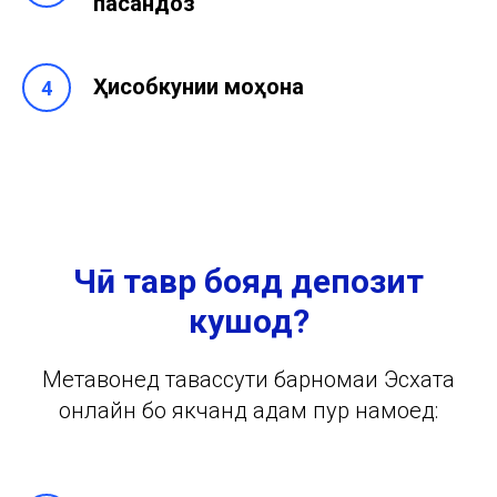
пасандоз
Ҳисобкунии моҳона
Чӣ тавр бояд депозит
кушод?
Метавонед тавассути барномаи Эсхата
онлайн бо якчанд қадам пур намоед: