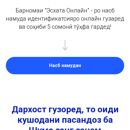
Барномаи "Эсхата Онлайн" - ро насб
намуда идентификатсияро онлайн гузаред
ва соҳиби 5 сомонӣ тӯҳфа гардед!
Насб намудан
Дархост гузоред, то оиди
кушодани пасандоз ба