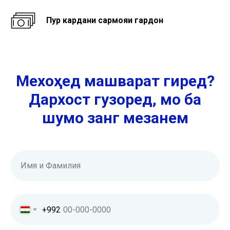
Пур кардани сармояи гардон
Мехоҳед машварат гиред?
Дархост гузоред, мо ба
шумо занг мезанем
Имя и Фамилия
+992