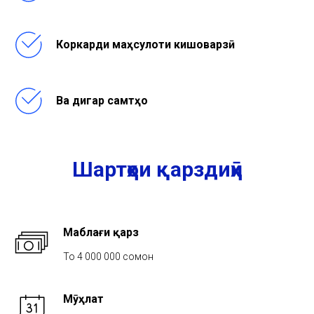
Коркарди маҳсулоти кишоварзӣ
Ва дигар самтҳо
Шартҳои қарздиҳӣ
Маблағи қарз
То 4 000 000 сомонӣ
Мӯҳлат