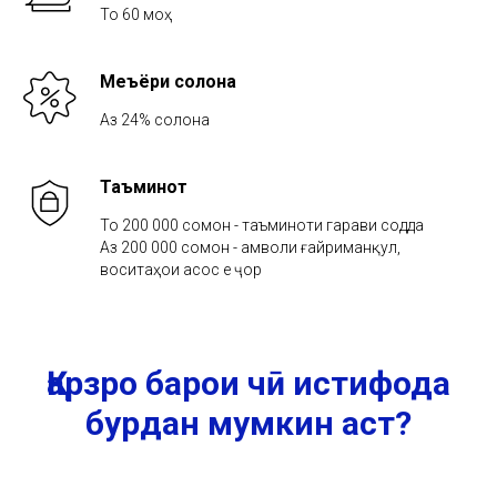
То 60 моҳ
Меъёри солона
Аз 24% солона
Таъминот
То 200 000 сомонӣ - таъминоти гарави содда
Аз 200 000 сомонӣ - амволи ғайриманқул,
воситаҳои асосӣ е ҷорӣ
Қарзро барои чӣ истифода
бурдан мумкин аст?