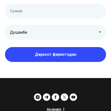
Сумма
Дархост фиристодан
На начало