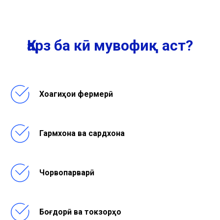
Қарз ба кӣ мувофиқ аст?
Хоҷагиҳои фермерӣ
Гармхона ва сардхона
Чорвопарварӣ
Боғдорӣ ва токзорҳо