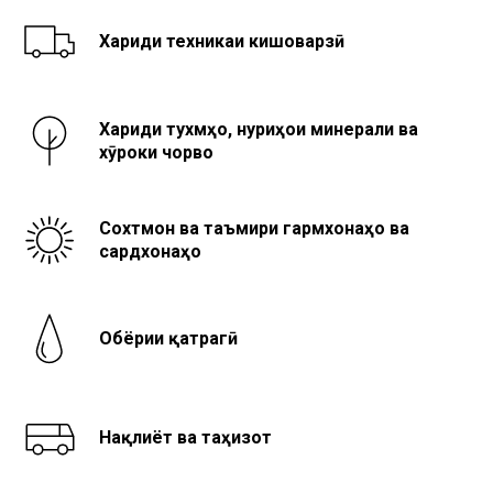
Хариди техникаи кишоварзӣ
Хариди тухмҳо, нуриҳои минерали ва
хӯроки чорво
Сохтмон ва таъмири гармхонаҳо ва
сардхонаҳо
Обёрии қатрагӣ
Нақлиёт ва таҷҳизот